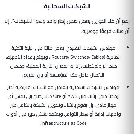
الشبكات السحابية
رغم أن كلا الدورين يعمل ضمن إطار واحد وهو "الشبكات"، إلا
أن هناك فروقًا جوهرية:
مهندس الشبكات التقليدي يعمل غالبًا على البنية التحتية
المادية (Routers، Switches، Cables)، ويهتم بإعداد الأجهزة،
ضبط البروتوكولات، إدارة الجدران النارية المحلية، وضمان
الاتصال داخل مقر المؤسسة أو بين الفروع.
مهندس الشبكات السحابية يتعامل مع شبكات افتراضية تُدار
برمجياً داخل بيئات مثل AWS أو Azure. لا يحتاج إلى لمس أي
جهاز مادي، بل يقوم بإنشاء وتكوين الشبكة بالكامل عبر
واجهات إدارة أو سطر الأوامر، ويعتمد بشكل كبير على أدوات
Infrastructure as Code.