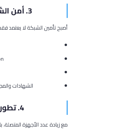
3. أمن الشبكات: من الحلول التقليدية إلى النماذج المتكاملة
أصبح تأمين الشبكة لا يعتمد فقط
ation
الشهادات والمجالات الواعدة: lto Network Security
4. تطور الشبكات اللاسلكية وزيادة الاعتماد على Wi-Fi 7
مع زيادة عدد الأجهزة المتصلة، با