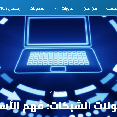
ئيسية
من نحن
الدورات
المدونات
إمتحان NCA
أساسيات
ولات الشبكات: فهم الأس