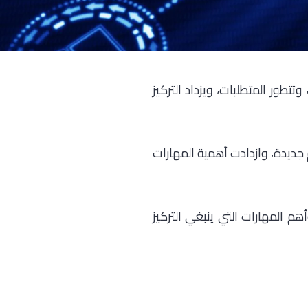
تتطور المتطلبات، ويزداد التركيز
يم جديدة، وازدادت أهمية المهارات
مقال، نسلّط الضوء على أبرز التغيرات التي طرأت على مجال الشبكات في عام 2025، وأهم المهارات التي ينبغي التركيز