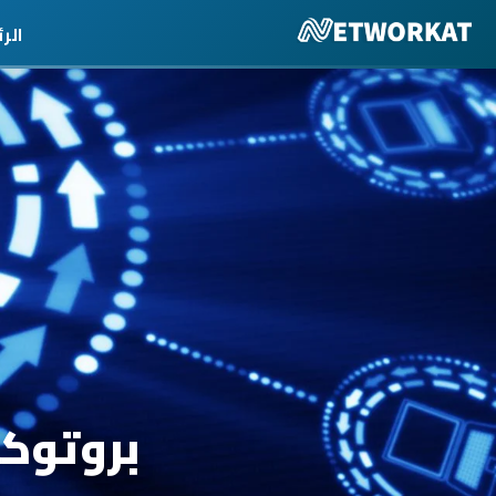
الر
بروتوك