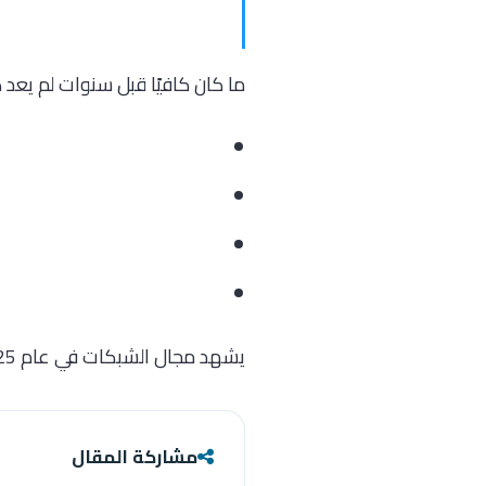
ما كان كافيًا قبل سنوات لم يعد كذل
يشهد مجال الشبكات في عام 2025 نقلة نوعية تتطلب استعدادًا دائمًا، وتحديثًا مستمرًا للمهارات، وفهمًا عميقًا للتقنيات الناشئة...
مشاركة المقال