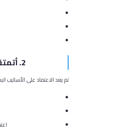
2. أتمتة الشبكات: من التكوين اليدوي إلى الإدارة الذكية
لم يعد الاعتماد على الأساليب اليد
اعتماد حلول SDN (ال